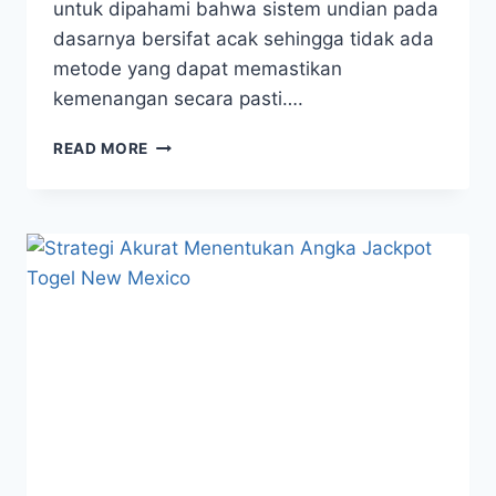
untuk dipahami bahwa sistem undian pada
dasarnya bersifat acak sehingga tidak ada
metode yang dapat memastikan
kemenangan secara pasti….
TEKNIK
READ MORE
CERDAS
TERBARU
MEMILIH
ANGKA
JACKPOT
TOGEL
MARYLAND