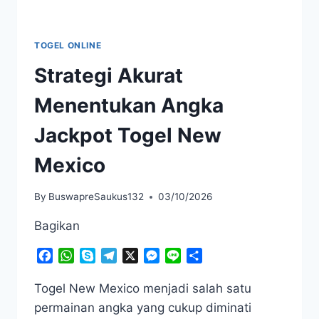
TOGEL ONLINE
Strategi Akurat
Menentukan Angka
Jackpot Togel New
Mexico
By
BuswapreSaukus132
03/10/2026
Bagikan
Facebook
WhatsApp
Skype
Telegram
X
Messenger
Line
Share
Togel New Mexico menjadi salah satu
permainan angka yang cukup diminati