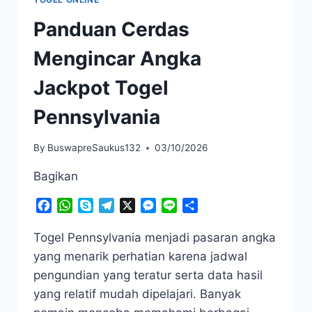
Panduan Cerdas
Mengincar Angka
Jackpot Togel
Pennsylvania
By
BuswapreSaukus132
03/10/2026
Bagikan
Facebook
WhatsApp
Skype
Telegram
X
Messenger
Line
Share
Togel Pennsylvania menjadi pasaran angka
yang menarik perhatian karena jadwal
pengundian yang teratur serta data hasil
yang relatif mudah dipelajari. Banyak