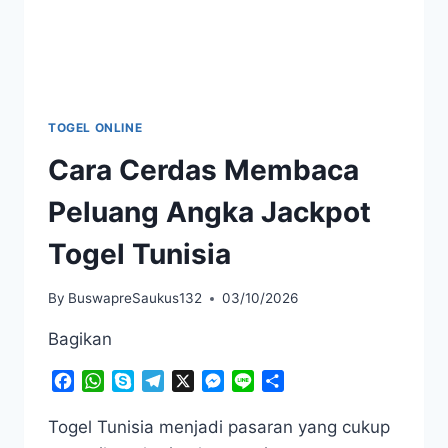
TOGEL ONLINE
Cara Cerdas Membaca
Peluang Angka Jackpot
Togel Tunisia
By
BuswapreSaukus132
03/10/2026
Bagikan
Facebook
WhatsApp
Skype
Telegram
X
Messenger
Line
Share
Togel Tunisia menjadi pasaran yang cukup