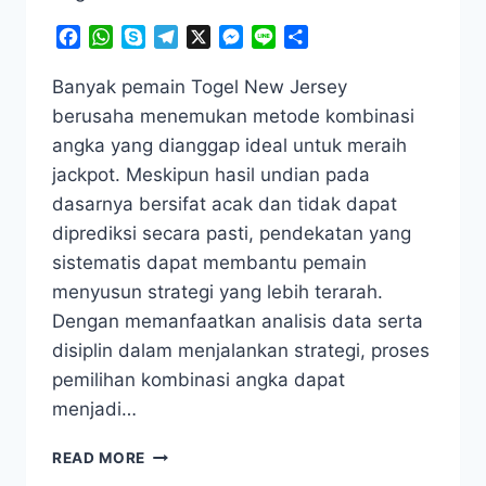
Facebook
WhatsApp
Skype
Telegram
X
Messenger
Line
Share
Banyak pemain Togel New Jersey
berusaha menemukan metode kombinasi
angka yang dianggap ideal untuk meraih
jackpot. Meskipun hasil undian pada
dasarnya bersifat acak dan tidak dapat
diprediksi secara pasti, pendekatan yang
sistematis dapat membantu pemain
menyusun strategi yang lebih terarah.
Dengan memanfaatkan analisis data serta
disiplin dalam menjalankan strategi, proses
pemilihan kombinasi angka dapat
menjadi…
METODE
READ MORE
KOMBINASI