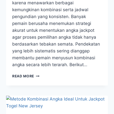
karena menawarkan berbagai
kemungkinan kombinasi serta jadwal
pengundian yang konsisten. Banyak
pemain berusaha menemukan strategi
akurat untuk menentukan angka jackpot
agar proses pemilihan angka tidak hanya
berdasarkan tebakan semata. Pendekatan
yang lebih sistematis sering dianggap
membantu pemain menyusun kombinasi
angka secara lebih terarah. Berikut…
STRATEGI
READ MORE
AKURAT
MENENTUKAN
ANGKA
JACKPOT
TOGEL
NEW
MEXICO