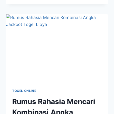
AKURAT
KOMBINASI
ANGKA
JITU
TOGEL
FINLANDIA
TOGEL ONLINE
Rumus Rahasia Mencari
Kombinasi Angka